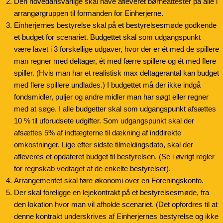
Den hovedansvarlige skal have afleveret børneattester på alle i
arrangørgruppen til formanden for Einherjerne.
Einherjernes bestyrelse skal på et bestyrelsesmøde godkende
et budget for scenariet. Budgettet skal som udgangspunkt
være lavet i 3 forskellige udgaver, hvor der er ét med de spillere
man regner med deltager, ét med færre spillere og ét med flere
spiller. (Hvis man har et realistisk max deltagerantal kan budget
med flere spillere undlades.) I budgettet må der ikke indgå
fondsmidler, puljer og andre midler man har søgt eller regner
med at søge. I alle budgetter skal som udgangspunkt afsættes
10 % til uforudsete udgifter. Som udgangspunkt skal der
afsættes 5% af indtægterne til dækning af inddirekte
omkostninger. Lige efter sidste tilmeldingsdato, skal der
afleveres et opdateret budget til bestyrelsen. (Se i øvrigt regler
for regnskab vedtaget af de enkelte bestyrelser).
Arrangementet skal føre økonomi over en Foreningskonto.
Der skal foreligge en lejekontrakt på et bestyrelsesmøde, fra
den lokation hvor man vil afholde scenariet. (Det opfordres til at
denne kontrakt underskrives af Einherjernes bestyrelse og ikke