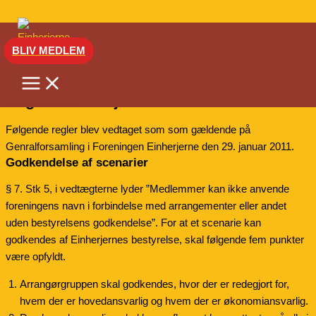
Gå til indholdet
BLIV MEDLEM
Regler
Regler i Einherjerne
Følgende regler blev vedtaget som som gældende på
Genralforsamling i Foreningen Einherjerne den 29. januar 2011.
Godkendelse af scenarier
§ 7. Stk 5, i vedtægterne lyder ”Medlemmer kan ikke anvende
foreningens navn i forbindelse med arrangementer eller andet
uden bestyrelsens godkendelse”. For at et scenarie kan
godkendes af Einherjernes bestyrelse, skal følgende fem punkter
være opfyldt.
Arrangørgruppen skal godkendes, hvor der er redegjort for,
hvem der er hovedansvarlig og hvem der er økonomiansvarlig.