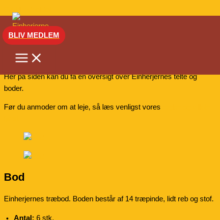
Gå til indholdet
BLIV MEDLEM
Telte og boder
Her på siden kan du få en oversigt over Einherjernes telte og
boder.
Før du anmoder om at leje, så læs venligst vores
regler og vilkår
først
Bod
Einherjernes træbod. Boden består af 14 træpinde, lidt reb og stof.
Antal:
6 stk.