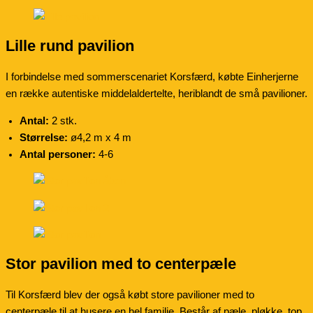
Lille rund pavilion
I forbindelse med sommerscenariet Korsfærd, købte Einherjerne
en række autentiske middelaldertelte, heriblandt de små pavilioner.
Antal:
2 stk.
Størrelse:
ø4,2 m x 4 m
Antal personer:
4-6
Stor pavilion med to centerpæle
Til Korsfærd blev der også købt store pavilioner med to
centerpæle til at husere en hel familie. Består af pæle, pløkke, top