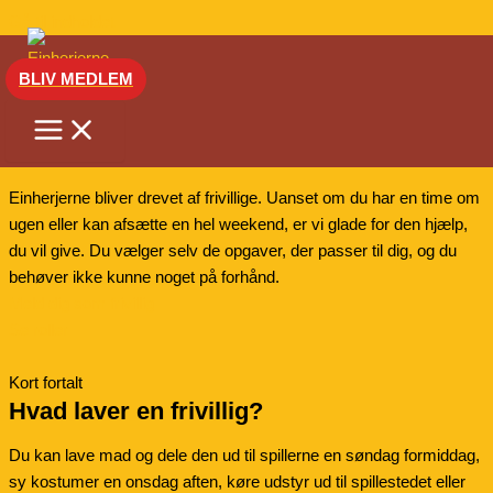
Gå til indholdet
BLIV MEDLEM
Frivillig i Einherjerne
Bliv frivillig
Einherjerne bliver drevet af frivillige. Uanset om du har en time om
ugen eller kan afsætte en hel weekend, er vi glade for den hjælp,
du vil give. Du vælger selv de opgaver, der passer til dig, og du
behøver ikke kunne noget på forhånd.
Meld dig som frivillig
Se roller
Kort fortalt
Hvad laver en frivillig?
Du kan lave mad og dele den ud til spillerne en søndag formiddag,
sy kostumer en onsdag aften, køre udstyr ud til spillestedet eller