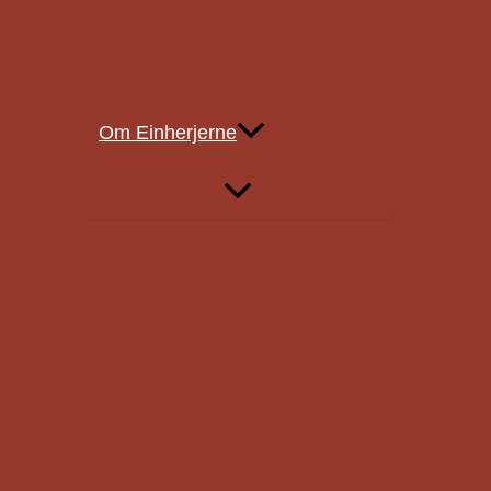
9
10
11
12
Om Einherjerne
13
14
15
16
17
18
19
20
21
22
23
24