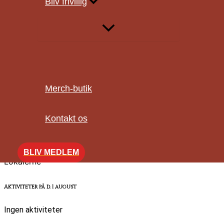
Bliv frivillig
19:00
Bestyrelsesmøde
Afholdt
Lokalerne
Aktiviteter på d.
30
juli
Merch-butik
18:00
Kontakt os
Tabletop Torsdag
Afholdt
BLIV MEDLEM
Lokalerne
Aktiviteter på d.
1
august
Ingen aktiviteter