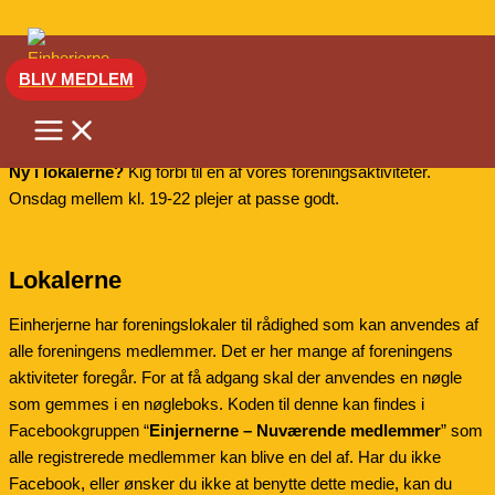
Gå til indholdet
BLIV MEDLEM
Lokaler
Ny i lokalerne?
Kig forbi til en af vores foreningsaktiviteter.
Onsdag mellem kl. 19-22 plejer at passe godt.
Se Aktiviteter
Kontakt Os
Lokalerne
Einherjerne har foreningslokaler til rådighed som kan anvendes af
alle foreningens medlemmer. Det er her mange af foreningens
aktiviteter foregår. For at få adgang skal der anvendes en nøgle
som gemmes i en nøgleboks. Koden til denne kan findes i
Facebookgruppen “
Einjernerne – Nuværende medlemmer
” som
alle registrerede medlemmer kan blive en del af. Har du ikke
Facebook, eller ønsker du ikke at benytte dette medie, kan du