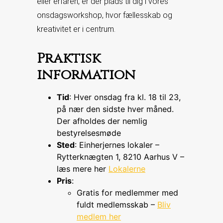
eller erfaren, er der plads til dig i vores
onsdagsworkshop, hvor fællesskab og
kreativitet er i centrum.
Praktisk
information
Tid
: Hver onsdag fra kl. 18 til 23,
på nær den sidste hver måned.
Der afholdes der nemlig
bestyrelsesmøde
Sted
: Einherjernes lokaler –
Rytterknægten 1, 8210 Aarhus V –
læs mere her
Lokalerne
Pris
:
Gratis for medlemmer med
fuldt medlemsskab –
Bliv
medlem her